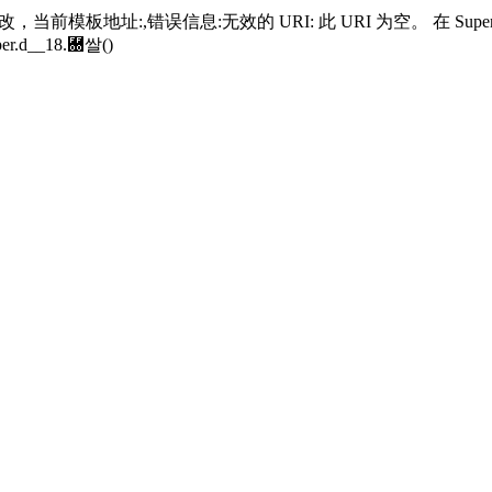
当前模板地址:,错误信息:无效的 URI: 此 URI 为空。 在 SuperGrou
er.
d__18.＀쌀()