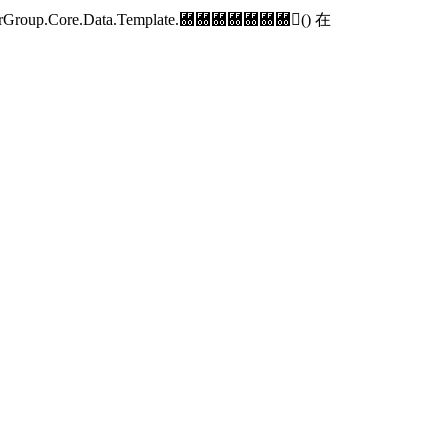
p.Core.Data.Template.＀＀＀＀＀＀＀() 在