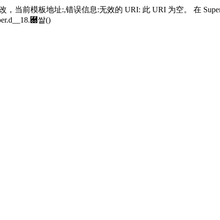
当前模板地址:,错误信息:无效的 URI: 此 URI 为空。 在 SuperGrou
er.
d__18.＀쌀()