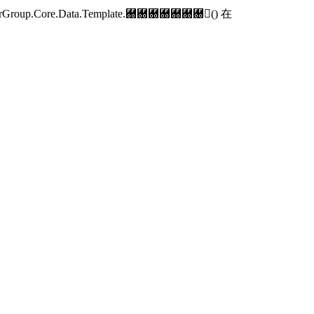
p.Core.Data.Template.＀＀＀＀＀＀＀() 在