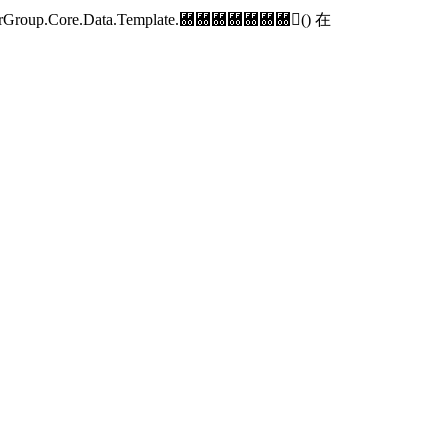
p.Core.Data.Template.＀＀＀＀＀＀＀() 在