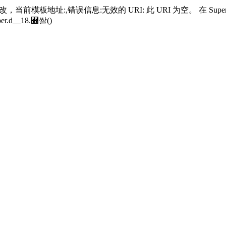
当前模板地址:,错误信息:无效的 URI: 此 URI 为空。 在 SuperGrou
er.
d__18.＀쌀()